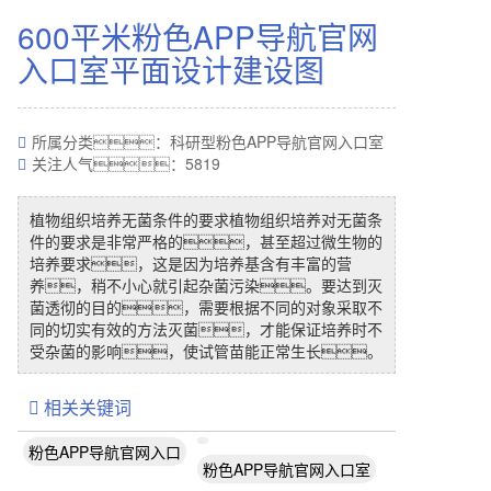
600平米粉色APP导航官网
入口室平面设计建设图
所属分类：科研型粉色APP导航官网入口室
关注人气：
5819
植物组织培养无菌条件的要求植物组织培养对无菌条
件的要求是非常严格的，甚至超过微生物的
培养要求，这是因为培养基含有丰富的营
养，稍不小心就引起杂菌污染。要达到灭
菌透彻的目的，需要根据不同的对象采取不
同的切实有效的方法灭菌，才能保证培养时不
受杂菌的影响，使试管苗能正常生长。
相关关键词
粉色APP导航官网入口
粉色APP导航官网入口室